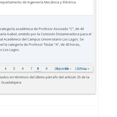
 Departamento de Ingeniería Mecánica y Eléctrica.
categoría académica de Profesor Asociado “C”, de 40
ía Isabel, emitido por la Comisión Dictaminadora para el
al Académico del Campus Universitario Los Lagos. Se
l la categoría de Profesor Titular “A”, de 40 horas,
io Los Lagos.
4
5
6
7
8
9
10
siguiente ›
11
12
última »
…
dos en términos del último párrafo del artículo 35 de la
e Guadalajara.