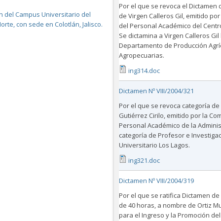
Por el que se revoca el Dictamen 
ón del Campus Universitario del
de Virgen Calleros Gil, emitido po
orte, con sede en Colotlán, Jalisco.
del Personal Académico del Centro
Se dictamina a Virgen Calleros Gil l
Departamento de Producción Agríco
Agropecuarias.
ing314.doc
Dictamen Nº VIII/2004/321
Por el que se revoca categoría de
Gutiérrez Cirilo, emitido por la C
Personal Académico de la Administ
categoría de Profesor e Investigad
Universitario Los Lagos.
ing321.doc
Dictamen Nº VIII/2004/319
Por el que se ratifica Dictamen de
de 40 horas, a nombre de Ortiz Mu
para el Ingreso y la Promoción de