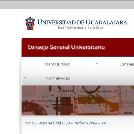
Consejo General Universitario
Marco Jurídico
Conseje
Normatividad
Se encuentra usted aquí
Inicio
»
Sesiones del CGU
»
Período 2004-2005