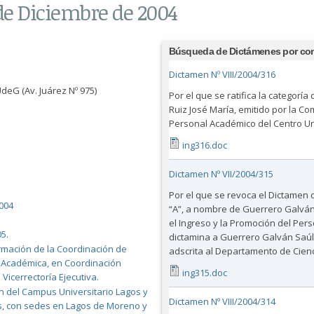
 de Diciembre de 2004
Búsqueda de Dictámenes por co
Dictamen Nº VIII/2004/316
deG (Av. Juárez Nº 975)
Por el que se ratifica la categorí
Ruiz José María, emitido por la Co
Personal Académico del Centro Uni
ing316.doc
Dictamen Nº VII/2004/315
Por el que se revoca el Dictamen 
004
“A”, a nombre de Guerrero Galván 
el Ingreso y la Promoción del Pers
5.
dictamina a Guerrero Galván Saúl R
ormación de la Coordinación de
adscrita al Departamento de Cienci
 Académica, en Coordinación
ing315.doc
Vicerrectoría Ejecutiva.
ón del Campus Universitario Lagos y
Dictamen Nº VIII/2004/314
os, con sedes en Lagos de Moreno y