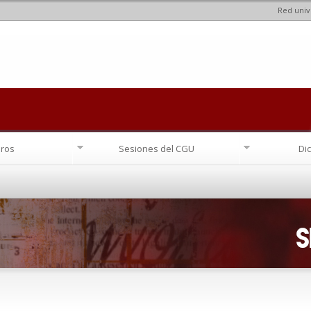
Red univ
Pasar al
contenido
principal
ros
Sesiones del CGU
Di