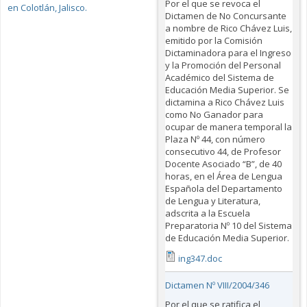
Por el que se revoca el
en Colotlán, Jalisco.
Dictamen de No Concursante
a nombre de Rico Chávez Luis,
emitido por la Comisión
Dictaminadora para el Ingreso
y la Promoción del Personal
Académico del Sistema de
Educación Media Superior. Se
dictamina a Rico Chávez Luis
como No Ganador para
ocupar de manera temporal la
Plaza Nº 44, con número
consecutivo 44, de Profesor
Docente Asociado “B”, de 40
horas, en el Área de Lengua
Española del Departamento
de Lengua y Literatura,
adscrita a la Escuela
Preparatoria Nº 10 del Sistema
de Educación Media Superior.
ing347.doc
Dictamen Nº VIII/2004/346
Por el que se ratifica el