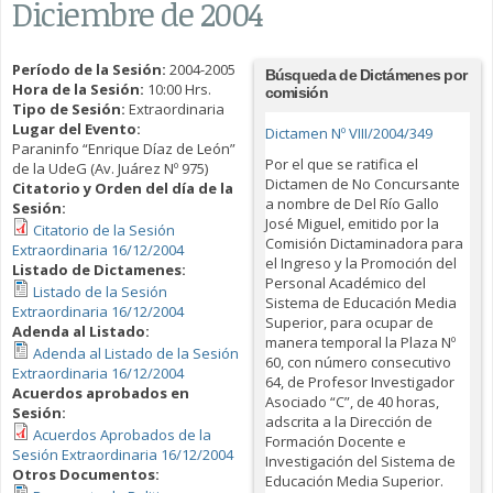
Diciembre de 2004
Período de la Sesión:
2004-2005
Búsqueda de Dictámenes por
Hora de la Sesión:
10:00 Hrs.
comisión
Tipo de Sesión:
Extraordinaria
Lugar del Evento:
Dictamen Nº VIII/2004/349
Paraninfo “Enrique Díaz de León”
Por el que se ratifica el
de la UdeG (Av. Juárez Nº 975)
Dictamen de No Concursante
Citatorio y Orden del día de la
a nombre de Del Río Gallo
Sesión:
José Miguel, emitido por la
Citatorio de la Sesión
Comisión Dictaminadora para
Extraordinaria 16/12/2004
el Ingreso y la Promoción del
Listado de Dictamenes:
Personal Académico del
Listado de la Sesión
Sistema de Educación Media
Extraordinaria 16/12/2004
Superior, para ocupar de
Adenda al Listado:
manera temporal la Plaza Nº
Adenda al Listado de la Sesión
60, con número consecutivo
Extraordinaria 16/12/2004
64, de Profesor Investigador
Acuerdos aprobados en
Asociado “C”, de 40 horas,
Sesión:
adscrita a la Dirección de
Acuerdos Aprobados de la
Formación Docente e
Sesión Extraordinaria 16/12/2004
Investigación del Sistema de
Otros Documentos:
Educación Media Superior.