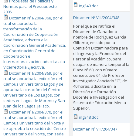
Propuesta de Politicas y
ing349.doc
Normas para el Presupuesto
2005.
Dictamen Nº VIII/2004/348
Dictamen Nº I/2004/368, por el
cual se aprueba la
Por el que se ratifica el
transformación de la
Dictamen de Ganador a
Coordinación de Cooperación
nombre de Rodríguez García
Académica, adscrita a la
Gilberto, emitido por la
Coordinación General Académica,
Comisión Dictaminadora para
en Coordinación General de
el Ingreso y la Promoción del
Cooperación e
Personal Académico, para
Internacionalización, adscrita a la
ocupar de manera temporal la
Vicerrectoría Ejecutiva.
Plaza Nº 60, con número
Dictamen Nº I/2004/369, por el
consecutivo 64, de Profesor
cual se aprueba la extinción del
Investigador Asociado “C”, de
Campus Universitario Lagos y se
40 horas, adscrita en la
aprueba la creación del Centro
Dirección de Formación
Universitario de Los Lagos, con
Docente e Investigación del
sedes en Lagos de Moreno y San
Sistema de Educación Media
Juan de los Lagos, Jalisco.
Superior.
Dictamen Nº I/2004/370, por el
ing348.doc
cual se aprueba la extinción del
Campus Universitario del Norte y
se aprueba la creación del Centro
Dictamen Nº VIII/204/347
Universitario del Norte, con sede