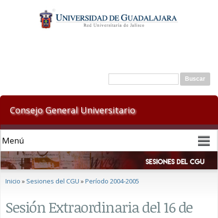
Pasar al
contenido
principal
Formulario de búsqueda
Buscar
Consejo General Universitario
Se encuentra usted aquí
Inicio
»
Sesiones del CGU
»
Período 2004-2005
Sesión Extraordinaria del 16 de