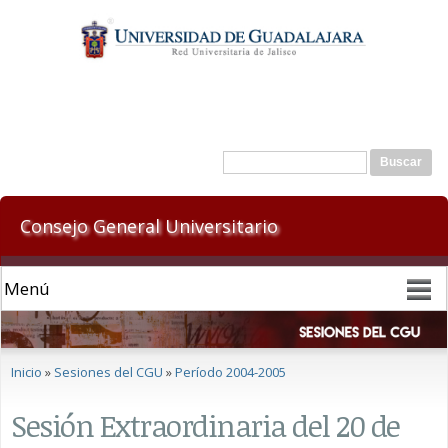
Pasar al
contenido
principal
Formulario de búsqueda
Buscar
Consejo General Universitario
Se encuentra usted aquí
Inicio
»
Sesiones del CGU
»
Período 2004-2005
Sesión Extraordinaria del 20 de