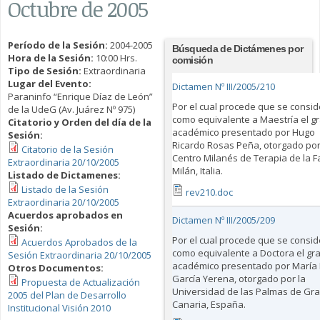
Octubre de 2005
Período de la Sesión:
2004-2005
Búsqueda de Dictámenes por
Hora de la Sesión:
10:00 Hrs.
comisión
Tipo de Sesión:
Extraordinaria
Lugar del Evento:
Dictamen Nº III/2005/210
Paraninfo “Enrique Díaz de León”
Por el cual procede que se consid
de la UdeG (Av. Juárez Nº 975)
como equivalente a Maestría el g
Citatorio y Orden del día de la
académico presentado por Hugo
Sesión:
Ricardo Rosas Peña, otorgado por
Citatorio de la Sesión
Centro Milanés de Terapia de la Fa
Extraordinaria 20/10/2005
Milán, Italia.
Listado de Dictamenes:
Listado de la Sesión
rev210.doc
Extraordinaria 20/10/2005
Acuerdos aprobados en
Dictamen Nº III/2005/209
Sesión:
Por el cual procede que se consid
Acuerdos Aprobados de la
como equivalente a Doctora el gr
Sesión Extraordinaria 20/10/2005
académico presentado por María 
Otros Documentos:
García Yerena, otorgado por la
Propuesta de Actualización
Universidad de las Palmas de Gr
2005 del Plan de Desarrollo
Canaria, España.
Institucional Visión 2010