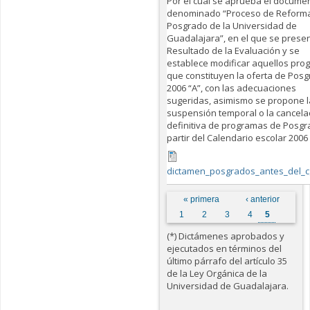
Por el cual se aprueba el docume
denominado “Proceso de Reforma
Posgrado de la Universidad de
Guadalajara”, en el que se presen
Resultado de la Evaluación y se
establece modificar aquellos pro
que constituyen la oferta de Pos
2006 “A”, con las adecuaciones
sugeridas, asimismo se propone l
suspensión temporal o la cancela
definitiva de programas de Posgr
partir del Calendario escolar 2006 
dictamen_posgrados_antes_del_c
Páginas
« primera
‹ anterior
1
2
3
4
5
(*) Dictámenes aprobados y
ejecutados en términos del
último párrafo del artículo 35
de la Ley Orgánica de la
Universidad de Guadalajara.