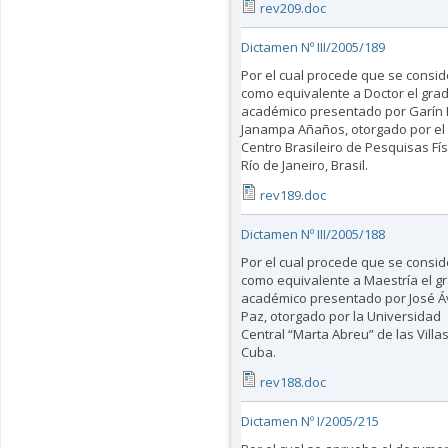
rev209.doc
Dictamen Nº III/2005/189
Por el cual procede que se consid
como equivalente a Doctor el gra
académico presentado por Garín 
Janampa Añaños, otorgado por el
Centro Brasileiro de Pesquisas Fís
Río de Janeiro, Brasil.
rev189.doc
Dictamen Nº III/2005/188
Por el cual procede que se consid
como equivalente a Maestría el g
académico presentado por José Áv
Paz, otorgado por la Universidad
Central “Marta Abreu” de las Villas
Cuba.
rev188.doc
Dictamen Nº I/2005/215