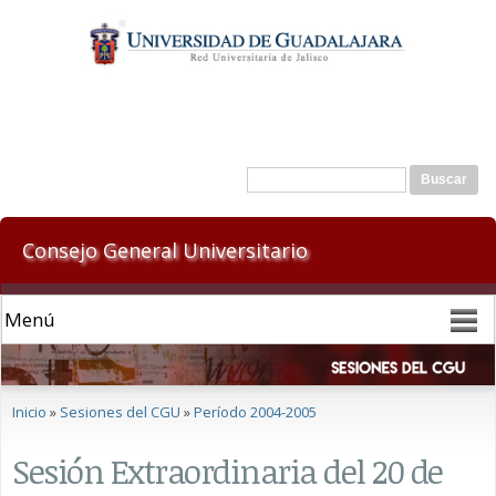
Pasar al
contenido
principal
Formulario de búsqueda
Buscar
Consejo General Universitario
Se encuentra usted aquí
Inicio
»
Sesiones del CGU
»
Período 2004-2005
Sesión Extraordinaria del 20 de