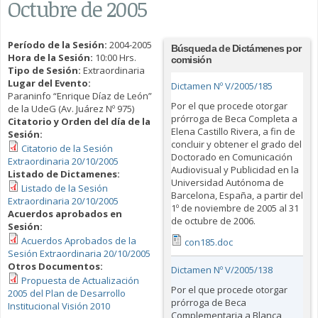
Octubre de 2005
Período de la Sesión:
2004-2005
Búsqueda de Dictámenes por
Hora de la Sesión:
10:00 Hrs.
comisión
Tipo de Sesión:
Extraordinaria
Lugar del Evento:
Dictamen Nº V/2005/185
Paraninfo “Enrique Díaz de León”
Por el que procede otorgar
de la UdeG (Av. Juárez Nº 975)
prórroga de Beca Completa a
Citatorio y Orden del día de la
Elena Castillo Rivera, a fin de
Sesión:
concluir y obtener el grado del
Citatorio de la Sesión
Doctorado en Comunicación
Extraordinaria 20/10/2005
Audiovisual y Publicidad en la
Listado de Dictamenes:
Universidad Autónoma de
Listado de la Sesión
Barcelona, España, a partir del
Extraordinaria 20/10/2005
1º de noviembre de 2005 al 31
Acuerdos aprobados en
de octubre de 2006.
Sesión:
Acuerdos Aprobados de la
con185.doc
Sesión Extraordinaria 20/10/2005
Otros Documentos:
Dictamen Nº V/2005/138
Propuesta de Actualización
Por el que procede otorgar
2005 del Plan de Desarrollo
prórroga de Beca
Institucional Visión 2010
Complementaria a Blanca