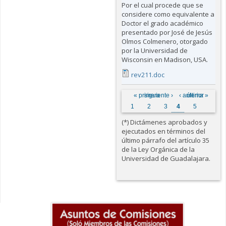
Por el cual procede que se
considere como equivalente a
Doctor el grado académico
presentado por José de Jesús
Olmos Colmenero, otorgado
por la Universidad de
Wisconsin en Madison, USA.
rev211.doc
Páginas
« primera
siguiente ›
‹ anterior
última »
1
2
3
4
5
(*) Dictámenes aprobados y
ejecutados en términos del
último párrafo del artículo 35
de la Ley Orgánica de la
Universidad de Guadalajara.