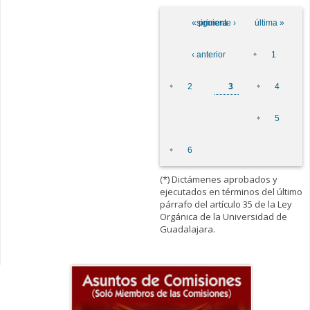
Páginas
« primera
siguiente ›
última »
‹ anterior
1
2
3
4
5
6
(*) Dictámenes aprobados y
ejecutados en términos del último
párrafo del artículo 35 de la Ley
Orgánica de la Universidad de
Guadalajara.