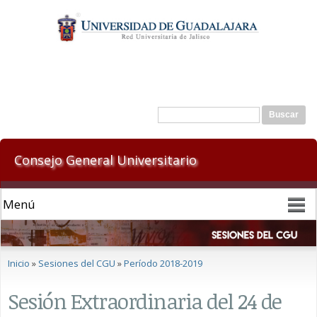
Pasar al
contenido
principal
Formulario de búsqueda
Buscar
Consejo General Universitario
Se encuentra usted aquí
Inicio
»
Sesiones del CGU
»
Período 2018-2019
Sesión Extraordinaria del 24 de