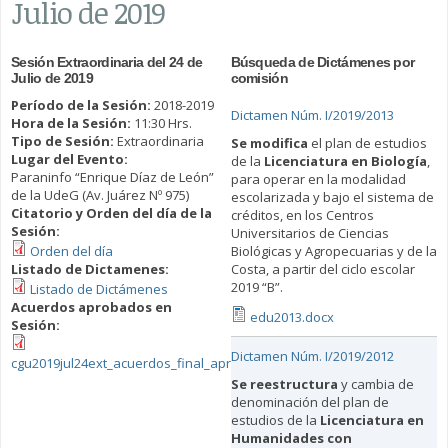
Julio de 2019
Sesión Extraordinaria del 24 de
Búsqueda de Dictámenes por
Julio de 2019
comisión
Período de la Sesión:
2018-2019
Dictamen Núm. I/2019/2013
Hora de la Sesión:
11:30 Hrs.
Tipo de Sesión:
Extraordinaria
Se modifica
el plan de estudios
Lugar del Evento:
de la
Licenciatura en Biología
,
Paraninfo “Enrique Díaz de León”
para operar en la modalidad
de la UdeG (Av. Juárez Nº 975)
escolarizada y bajo el sistema de
Citatorio y Orden del día de la
créditos, en los Centros
Sesión:
Universitarios de Ciencias
Orden del día
Biológicas y Agropecuarias y de la
Listado de Dictamenes:
Costa, a partir del ciclo escolar
2019 “B”.
Listado de Dictámenes
Acuerdos aprobados en
edu2013.docx
Sesión:
Dictamen Núm. I/2019/2012
cgu2019jul24ext_acuerdos_final_aprobados.pdf
Se reestructura
y cambia de
denominación del plan de
estudios de la
Licenciatura en
Humanidades con