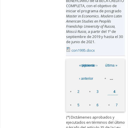
BENEFICIARIO de la BECA-CRÉDITO
COMPLETA, con el objetivo de
iniciar el programa de posgrado
Master in Economics. Modern Latin
American Studies en People´s
Friendship University of Russia,
Moscú Rusia
, a partir del 1º de
septiembre de 2019 y hasta el 30
de junio de 2021.
con1995.docx
Páginas
« primera
siguiente ›
última »
‹ anterior
…
2
3
4
5
6
7
(*) Dictámenes aprobados y
ejecutados en términos del último
párrafo del artículo 35 de la Ley