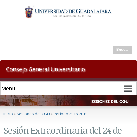
Pasar al
contenido
principal
Formulario de búsqueda
Buscar
Consejo General Universitario
Se encuentra usted aquí
Inicio
»
Sesiones del CGU
»
Período 2018-2019
Sesión Extraordinaria del 24 de