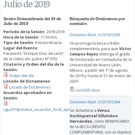
Julio de 2019
Sesión Extraordinaria del 24 de
Búsqueda de Dictámenes por
Julio de 2019
comisión
Período de la Sesión:
2018-2019
Dictamen Núm. V/2019/2005
Hora de la Sesión:
11:30 Hrs.
Tipo de Sesión:
Extraordinaria
Se prorroga la beca-crédito
Lugar del Evento:
complementaria, para que
Víctor
Paraninfo “Enrique Díaz de León”
Campos Reyes
obtenga el grado
de la UdeG (Av. Juárez Nº 975)
de Doctorado en Contaduría de la
Citatorio y Orden del día de la
Universidad de Nuevo León,
Sesión:
México, a partir del 1º de agosto
Orden del día
de 2019 y hasta el 31 de enero de
Listado de Dictamenes:
2020.
Listado de Dictámenes
con2005.docx
Acuerdos aprobados en
Sesión:
Dictamen Núm. V/2019/2004
cgu2019jul24ext_acuerdos_final_aprobados.pdf
Se dictamina a
Venus
Xochiquetzal Villalobos
Hernández,
como BENEFICIARIO
de la BECA-CRÉDITO
COMPLEMENTARIA, con el objetivo