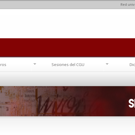
Red univ
Pasar al
contenido
principal
ros
Sesiones del CGU
Di