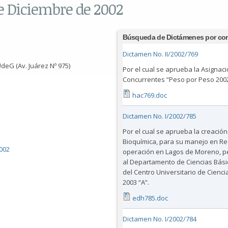
de Diciembre de 2002
Búsqueda de Dictámenes por co
Dictamen No. II/2002/769
deG (Av. Juárez Nº 975)
Por el cual se aprueba la Asigna
Concurrentes “Peso por Peso 2002
hac769.doc
Dictamen No. I/2002/785
Por el cual se aprueba la creación
Bioquímica, para su manejo en Red
002
operación en Lagos de Moreno, per
al Departamento de Ciencias Básic
del Centro Universitario de Ciencia
2003 “A”.
edh785.doc
Dictamen No. I/2002/784