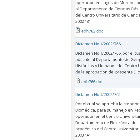
operación en Lagos de Moreno, per
al Departamento de Ciencias Básic
del Centro Universitario de Ciencia
2002 “B”.
edh782.doc
Dictamen No. I/2002/766
Dictamen No. I/2002/766, por el cu
adscrito al Departamento de Geogr
Históricos y Humanos del Centro U
de la aprobación del presente Di
edh766.doc
Dictamen No. I/2002/765
Por el cual se aprueba la creación
Biomédica, para su manejo en Red 
operación en el Centro Universitar
Departamento de Electrónica de la
académico del Centro Universitario
2003 “A”.