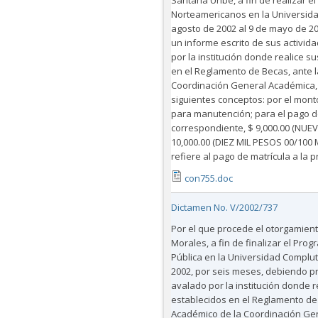
Santana Uribe, a fin de realizar 
Norteamericanos en la Universidad
agosto de 2002 al 9 de mayo de 2
un informe escrito de sus actividad
por la institución donde realice s
en el Reglamento de Becas, ante l
Coordinación General Académica,
siguientes conceptos: por el mon
para manutención; para el pago de
correspondiente, $ 9,000.00 (NUEV
10,000.00 (DIEZ MIL PESOS 00/100 M
refiere al pago de matrícula a la 
con755.doc
Dictamen No. V/2002/737
Por el que procede el otorgamien
Morales, a fin de finalizar el Pro
Pública en la Universidad Complut
2002, por seis meses, debiendo pr
avalado por la institución donde r
establecidos en el Reglamento de 
Académico de la Coordinación Gen