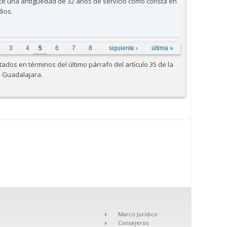
oce una antigüedad de 32 años de servicio como consta en
dios.
3
4
5
6
7
8
siguiente ›
última »
dos en términos del último párrafo del artículo 35 de la
e Guadalajara.
Marco Jurídico
Consejeros