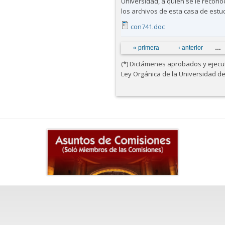
Universidad, a quien se le recon
los archivos de esta casa de estu
con741.doc
Páginas
« primera
‹ anterior
…
(*) Dictámenes aprobados y ejecuta
Ley Orgánica de la Universidad d