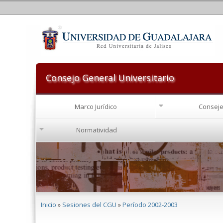
Consejo General Universitario
Marco Jurídico
Conseje
Normatividad
Se encuentra usted aquí
Inicio
»
Sesiones del CGU
»
Período 2002-2003