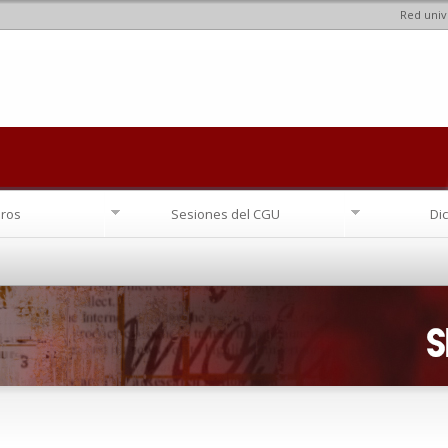
Red univ
Pasar al
contenido
principal
ros
Sesiones del CGU
Di