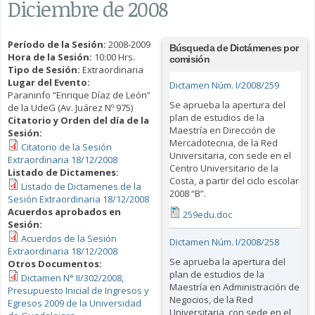
Diciembre de 2008
Período de la Sesión:
2008-2009
Búsqueda de Dictámenes por
Hora de la Sesión:
10:00 Hrs.
comisión
Tipo de Sesión:
Extraordinaria
Lugar del Evento:
Dictamen Núm. I/2008/259
Paraninfo “Enrique Díaz de León”
Se aprueba la apertura del
de la UdeG (Av. Juárez Nº 975)
plan de estudios de la
Citatorio y Orden del día de la
Maestría en Dirección de
Sesión:
Mercadotecnia, de la Red
Citatorio de la Sesión
Universitaria, con sede en el
Extraordinaria 18/12/2008
Centro Universitario de la
Listado de Dictamenes:
Costa, a partir del ciclo escolar
Listado de Dictamenes de la
2008 “B”.
Sesión Extraordinaria 18/12/2008
Acuerdos aprobados en
259edu.doc
Sesión:
Acuerdos de la Sesión
Dictamen Núm. I/2008/258
Extraordinaria 18/12/2008
Se aprueba la apertura del
Otros Documentos:
plan de estudios de la
Dictamen N° II/302/2008,
Maestría en Administración de
Presupuesto Inicial de Ingresos y
Negocios, de la Red
Egresos 2009 de la Universidad
Universitaria, con sede en el