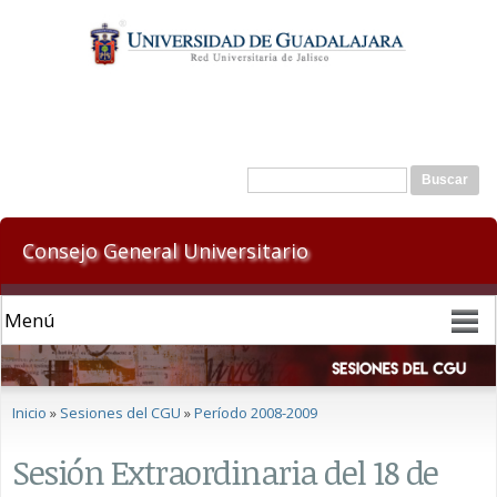
Pasar al
contenido
principal
Formulario de búsqueda
Buscar
Consejo General Universitario
Se encuentra usted aquí
Inicio
»
Sesiones del CGU
»
Período 2008-2009
Sesión Extraordinaria del 18 de