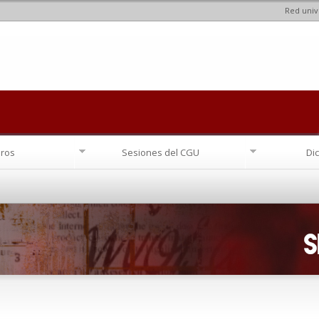
Red univ
Pasar al
contenido
principal
ros
Sesiones del CGU
Di