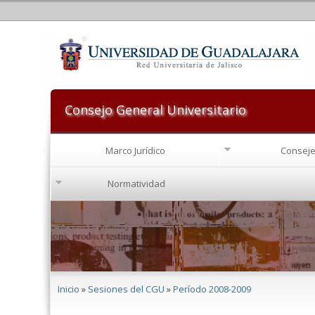
Consejo General Universitario
Marco Jurídico
Conseje
Normatividad
Se encuentra usted aquí
Inicio
»
Sesiones del CGU
»
Período 2008-2009