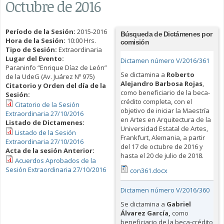
Octubre de 2016
Período de la Sesión:
2015-2016
Búsqueda de Dictámenes por
Hora de la Sesión:
10:00 Hrs.
comisión
Tipo de Sesión:
Extraordinaria
Lugar del Evento:
Dictamen número V/2016/361
Paraninfo “Enrique Díaz de León”
Se dictamina a
Roberto
de la UdeG (Av. Juárez Nº 975)
Alejandro Barbosa Rojas
,
Citatorio y Orden del día de la
como beneficiario de la beca-
Sesión:
crédito completa, con el
Citatorio de la Sesión
objetivo de iniciar la Maestría
Extraordinaria 27/10/2016
en Artes en Arquitectura de la
Listado de Dictamenes:
Universidad Estatal de Artes,
Listado de la Sesión
Frankfurt, Alemania, a partir
Extraordinaria 27/10/2016
del 17 de octubre de 2016 y
Acta de la sesión Anterior:
hasta el 20 de julio de 2018.
Acuerdos Aprobados de la
Sesión Extraordinaria 27/10/2016
con361.docx
Dictamen número V/2016/360
Se dictamina a
Gabriel
Álvarez García
,
como
beneficiario de la beca-crédito