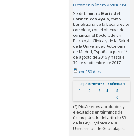
Dictamen número V/2016/350
Se dictamina a
María del
Carmen Yeo Ayala
, como
beneficiaria de la beca-crédito
completa, con el objetivo de
continuar el Doctorado en
Psicología Clínica y de la Salud
de la Universidad Autónoma
de Madrid, España, a partir 1º
de agosto de 2016 y hasta el
30 de septiembre de 2017.
con350.docx
Páginas
« primera
siguiente ›
‹ anterior
última »
1
2
3
4
5
6
(*) Dictámenes aprobados y
ejecutados en términos del
último párrafo del artículo 35
de la Ley Orgánica de la
Universidad de Guadalajara.