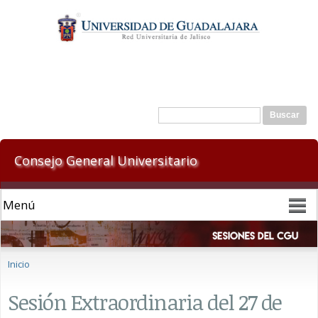
Pasar al
contenido
principal
Formulario de búsqueda
Buscar
Consejo General Universitario
Se encuentra usted aquí
Inicio
Sesión Extraordinaria del 27 de