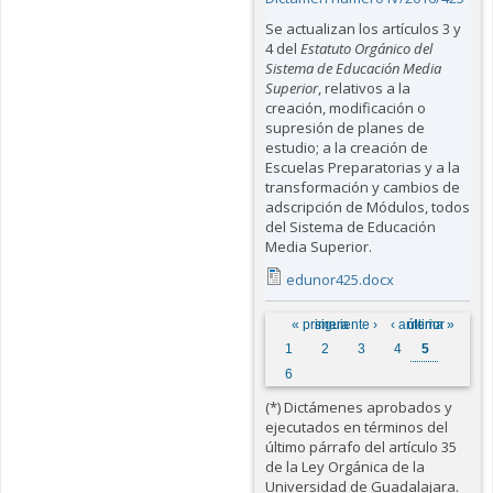
Se actualizan los artículos 3 y
4 del
Estatuto Orgánico del
Sistema de Educación Media
Superior
, relativos a la
creación, modificación o
supresión de planes de
estudio; a la creación de
Escuelas Preparatorias y a la
transformación y cambios de
adscripción de Módulos, todos
del Sistema de Educación
Media Superior.
edunor425.docx
Páginas
« primera
siguiente ›
‹ anterior
última »
1
2
3
4
5
6
(*) Dictámenes aprobados y
ejecutados en términos del
último párrafo del artículo 35
de la Ley Orgánica de la
Universidad de Guadalajara.