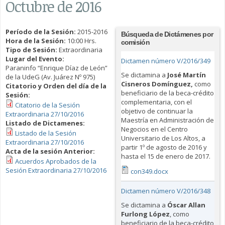
Octubre de 2016
Período de la Sesión:
2015-2016
Búsqueda de Dictámenes por
Hora de la Sesión:
10:00 Hrs.
comisión
Tipo de Sesión:
Extraordinaria
Lugar del Evento:
Dictamen número V/2016/349
Paraninfo “Enrique Díaz de León”
Se dictamina a
José Martín
de la UdeG (Av. Juárez Nº 975)
Cisneros Domínguez
,
como
Citatorio y Orden del día de la
beneficiario de la beca-crédito
Sesión:
complementaria, con el
Citatorio de la Sesión
objetivo de continuar la
Extraordinaria 27/10/2016
Maestría en Administración de
Listado de Dictamenes:
Negocios en el Centro
Listado de la Sesión
Universitario de Los Altos, a
Extraordinaria 27/10/2016
partir 1º de agosto de 2016 y
Acta de la sesión Anterior:
hasta el 15 de enero de 2017.
Acuerdos Aprobados de la
Sesión Extraordinaria 27/10/2016
con349.docx
Dictamen número V/2016/348
Se dictamina a
Ó
scar Allan
Furlong López
, como
beneficiario de la beca-crédito