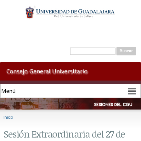
Pasar al
contenido
principal
Formulario de búsqueda
Buscar
Consejo General Universitario
Se encuentra usted aquí
Inicio
Sesión Extraordinaria del 27 de