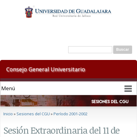
Pasar al
contenido
principal
Formulario de búsqueda
Buscar
Consejo General Universitario
Se encuentra usted aquí
Inicio
»
Sesiones del CGU
»
Período 2001-2002
Sesión Extraordinaria del 11 de