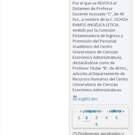
Por el que se REVOCA el
Dictamen de Profesor
Docente Asociado “C”, de 40
hrs., a nombre de la C. OCHOA
RAMOS ANGÉLICA LETICIA,
emitido por la Comisión
Dictaminadora de Ingreso y
Promoción del Personal
Académico del Centro
Universitario de Ciencias
Económico Administrativas,
declarándose como de
Profesor Titular “B”, de 40 hrs.,
adscrita al Departamento de
Recursos Humanos del Centro
Universitario de Ciencias
Económico Administrativas.
ing923.doc
Páginas
« primera
siguiente ›
‹ anterior
última »
1
2
3
4
5
6
(*) Dictámenes aprobados y