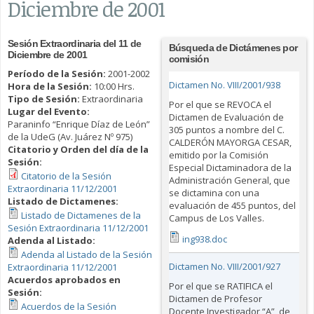
Diciembre de 2001
Sesión Extraordinaria del 11 de
Búsqueda de Dictámenes por
Diciembre de 2001
comisión
Período de la Sesión:
2001-2002
Dictamen No. VIII/2001/938
Hora de la Sesión:
10:00 Hrs.
Tipo de Sesión:
Extraordinaria
Por el que se REVOCA el
Lugar del Evento:
Dictamen de Evaluación de
Paraninfo “Enrique Díaz de León”
305 puntos a nombre del C.
de la UdeG (Av. Juárez Nº 975)
CALDERÓN MAYORGA CESAR,
Citatorio y Orden del día de la
emitido por la Comisión
Sesión:
Especial Dictaminadora de la
Citatorio de la Sesión
Administración General, que
Extraordinaria 11/12/2001
se dictamina con una
Listado de Dictamenes:
evaluación de 455 puntos, del
Listado de Dictamenes de la
Campus de Los Valles.
Sesión Extraordinaria 11/12/2001
ing938.doc
Adenda al Listado:
Adenda al Listado de la Sesión
Dictamen No. VIII/2001/927
Extraordinaria 11/12/2001
Acuerdos aprobados en
Por el que se RATIFICA el
Sesión:
Dictamen de Profesor
Acuerdos de la Sesión
Docente Investigador “A”, de