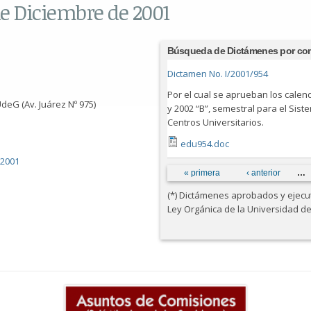
de Diciembre de 2001
Búsqueda de Dictámenes por co
Dictamen No. I/2001/954
Por el cual se aprueban los calend
deG (Av. Juárez Nº 975)
y 2002 “B”, semestral para el Sis
Centros Universitarios.
edu954.doc
/2001
Páginas
« primera
‹ anterior
…
(*) Dictámenes aprobados y ejecuta
Ley Orgánica de la Universidad d