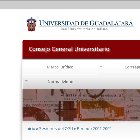
Consejo General Universitario
Marco Jurídico
Conseje
Normatividad
Se encuentra usted aquí
Inicio
»
Sesiones del CGU
»
Período 2001-2002