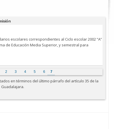
misión
arios escolares correspondientes al Ciclo escolar 2002 “A”
tema de Educación Media Superior, y semestral para
2
3
4
5
6
7
dos en términos del último párrafo del artículo 35 de la
e Guadalajara.