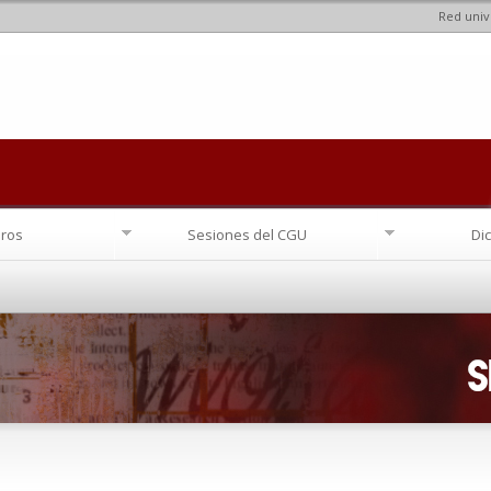
Red univ
Pasar al
contenido
principal
ros
Sesiones del CGU
Di