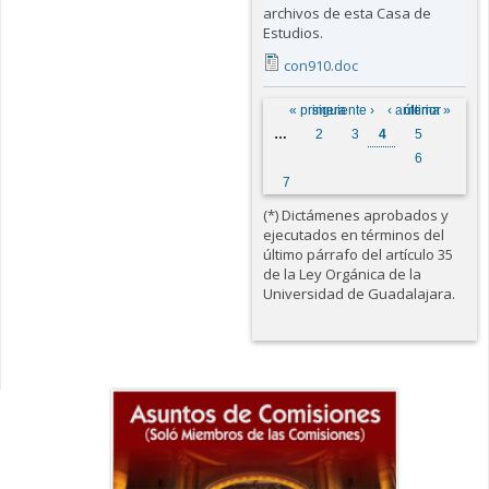
archivos de esta Casa de
Estudios.
con910.doc
Páginas
« primera
siguiente ›
‹ anterior
última »
…
2
3
4
5
6
7
(*) Dictámenes aprobados y
ejecutados en términos del
último párrafo del artículo 35
de la Ley Orgánica de la
Universidad de Guadalajara.