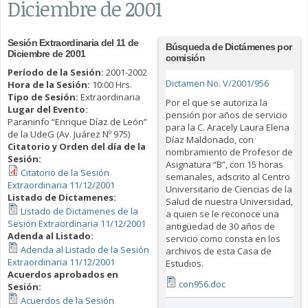
Diciembre de 2001
Sesión Extraordinaria del 11 de
Búsqueda de Dictámenes por
Diciembre de 2001
comisión
Período de la Sesión:
2001-2002
Dictamen No. V/2001/956
Hora de la Sesión:
10:00 Hrs.
Tipo de Sesión:
Extraordinaria
Por el que se autoriza la
Lugar del Evento:
pensión por años de servicio
Paraninfo “Enrique Díaz de León”
para la C. Aracely Laura Elena
de la UdeG (Av. Juárez Nº 975)
Díaz Maldonado, con
Citatorio y Orden del día de la
nombramiento de Profesor de
Sesión:
Asignatura “B”, con 15 horas
Citatorio de la Sesión
semanales, adscrito al Centro
Extraordinaria 11/12/2001
Universitario de Ciencias de la
Listado de Dictamenes:
Salud de nuestra Universidad,
Listado de Dictamenes de la
a quien se le reconoce una
Sesión Extraordinaria 11/12/2001
antigüedad de 30 años de
Adenda al Listado:
servicio como consta en los
Adenda al Listado de la Sesión
archivos de esta Casa de
Extraordinaria 11/12/2001
Estudios.
Acuerdos aprobados en
con956.doc
Sesión:
Acuerdos de la Sesión