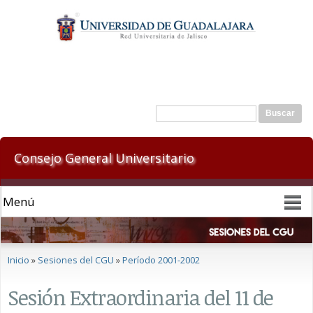
Pasar al
contenido
principal
Formulario de búsqueda
Buscar
Consejo General Universitario
Se encuentra usted aquí
Inicio
»
Sesiones del CGU
»
Período 2001-2002
Sesión Extraordinaria del 11 de