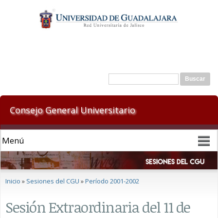
Pasar al
contenido
principal
Formulario de búsqueda
Buscar
Consejo General Universitario
Se encuentra usted aquí
Inicio
»
Sesiones del CGU
»
Período 2001-2002
Sesión Extraordinaria del 11 de