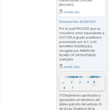
UNIVERSIDAD OXFORD
BROOKES.
rev932.doc
Dictamen No. III/2001/921
Por el cual PROCEDE que se
considere como equivalente a
DOCTOR el grado académico
presentado por el C. LUIS
NAVARRO RODRÍGUEZ,
otorgado por AMERICAN
BOARD OF ORTHOPAEDIC
SURGERY.
rev921.doc
Páginas
« primera
siguiente ›
‹ anterior
última »
…
2
3
4
5
6
7
(*) Dictámenes aprobados y
ejecutados en términos del
último párrafo del artículo 35
de la Ley Orgánica de la