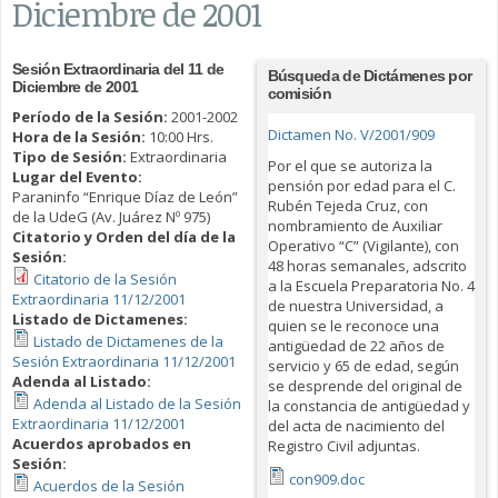
Diciembre de 2001
Sesión Extraordinaria del 11 de
Búsqueda de Dictámenes por
Diciembre de 2001
comisión
Período de la Sesión:
2001-2002
Dictamen No. V/2001/909
Hora de la Sesión:
10:00 Hrs.
Tipo de Sesión:
Extraordinaria
Por el que se autoriza la
Lugar del Evento:
pensión por edad para el C.
Paraninfo “Enrique Díaz de León”
Rubén Tejeda Cruz, con
de la UdeG (Av. Juárez Nº 975)
nombramiento de Auxiliar
Citatorio y Orden del día de la
Operativo “C” (Vigilante), con
Sesión:
48 horas semanales, adscrito
Citatorio de la Sesión
a la Escuela Preparatoria No. 4
Extraordinaria 11/12/2001
de nuestra Universidad, a
Listado de Dictamenes:
quien se le reconoce una
Listado de Dictamenes de la
antigüedad de 22 años de
Sesión Extraordinaria 11/12/2001
servicio y 65 de edad, según
Adenda al Listado:
se desprende del original de
Adenda al Listado de la Sesión
la constancia de antigüedad y
Extraordinaria 11/12/2001
del acta de nacimiento del
Acuerdos aprobados en
Registro Civil adjuntas.
Sesión:
con909.doc
Acuerdos de la Sesión